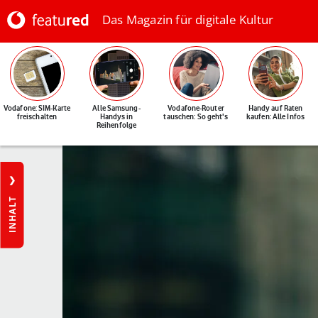
Das Magazin für digitale Kultur
Vodafone: SIM-Karte
Alle Samsung-
Vodafone-Router
Handy auf Raten
freischalten
Handys in
tauschen: So geht's
kaufen: Alle Infos
Reihenfolge
INHALT