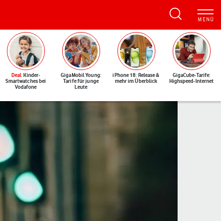
Deal
: Kinder-
GigaMobil Young:
iPhone 18: Release &
GigaCube-Tarife:
Smartwatches bei
Tarife für junge
mehr im Überblick
Highspeed-Internet
Vodafone
Leute