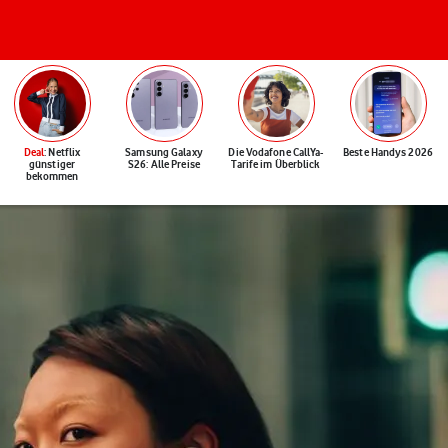
Deal
: Netflix
Samsung Galaxy
Die Vodafone CallYa-
Beste Handys 2026
günstiger
S26: Alle Preise
Tarife im Überblick
bekommen