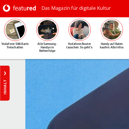
Das Magazin für digitale Kultur
Vodafone: SIM-Karte
Alle Samsung-
Vodafone-Router
Handy auf Raten
freischalten
Handys in
tauschen: So geht's
kaufen: Alle Infos
Reihenfolge
INHALT