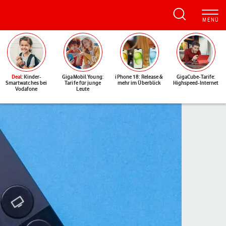
Deal
: Kinder-
GigaMobil Young:
iPhone 18: Release &
GigaCube-Tarife:
Smartwatches bei
Tarife für junge
mehr im Überblick
Highspeed-Internet
Vodafone
Leute