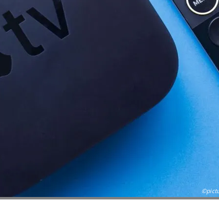
©pict