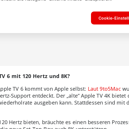
 TV 6 mit 120 Hertz und 8K?
Apple TV 6 kommt von Apple selbst:
Laut 9to5Mac
wur
rtz-Support entdeckt. Der „alte“ Apple TV 4K bietet 
iederholrate ausgeben kann. Stattdessen sind mit 
 120 Hertz bieten, bräuchte es einen besseren Proze
 die neue Set-Top-Box auch 8K unterstützen.