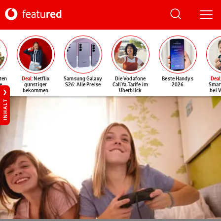
ten
Deal
: Netflix
Samsung Galaxy
Die Vodafone
Beste Handys
Deal
e
günstiger
S26: Alle Preise
CallYa-Tarife im
2026
Smar
bekommen
Überblick
bei 
INHALT