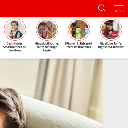
Deal
: Kinder-
GigaMobil Young:
iPhone 18: Release &
GigaCube-Tarife:
Smartwatches bei
Tarife für junge
mehr im Überblick
Highspeed-Internet
Vodafone
Leute