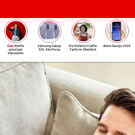
Deal
: Netflix
Samsung Galaxy
Die Vodafone CallYa-
Beste Handys 2026
günstiger
S26: Alle Preise
Tarife im Überblick
bekommen