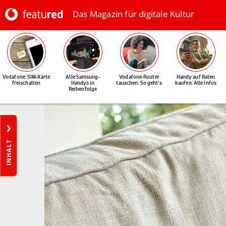
Das Magazin für digitale Kultur
Vodafone: SIM-Karte
Alle Samsung-
Vodafone-Router
Handy auf Raten
freischalten
Handys in
tauschen: So geht's
kaufen: Alle Infos
Reihenfolge
INHALT