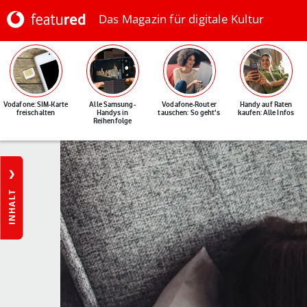
Das Magazin für digitale Kultur
Vodafone: SIM-Karte
Alle Samsung-
Vodafone-Router
Handy auf Raten
freischalten
Handys in
tauschen: So geht's
kaufen: Alle Infos
Reihenfolge
INHALT