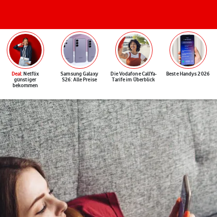
Deal
: Netflix
Samsung Galaxy
Die Vodafone CallYa-
Beste Handys 2026
günstiger
S26: Alle Preise
Tarife im Überblick
bekommen