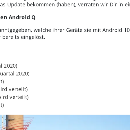
das Update bekommen (haben), verraten wir Dir in e
en Android Q
ntgegeben, welche ihrer Geräte sie mit Android 10 
 bereits eingelöst.
l 2020)
uartal 2020)
t)
rd verteilt)
rd verteilt)
t)