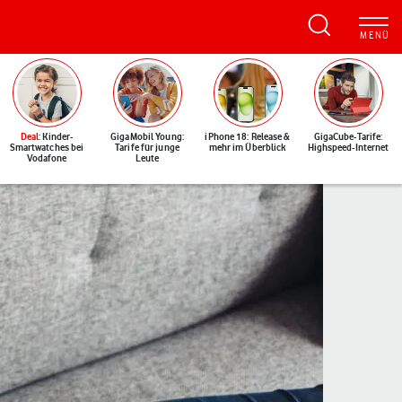
Deal
: Kinder-
GigaMobil Young:
iPhone 18: Release &
GigaCube-Tarife:
Smartwatches bei
Tarife für junge
mehr im Überblick
Highspeed-Internet
Vodafone
Leute