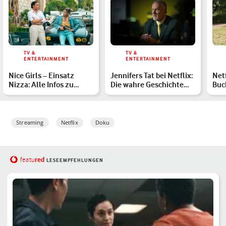
TV &
TV &
ENTERTAINMENT
ENTERTAINMENT
Nice Girls – Einsatz
Jennifers Tat bei Netflix:
Netf
Nizza: Alle Infos zu
Die wahre Geschichte
Buc
Handlung, Besetzung
hinter dem Krimin…
Die
und…
Übe
Streaming
Netflix
Doku
red
featu
LESEEMPFEHLUNGEN