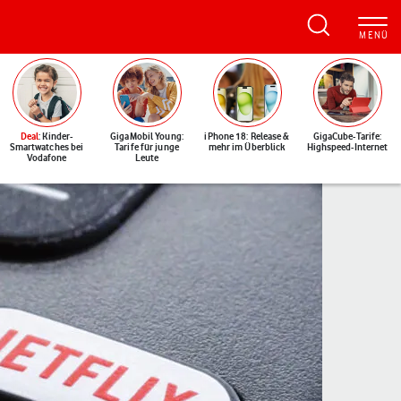
Deal
: Kinder-
GigaMobil Young:
iPhone 18: Release &
GigaCube-Tarife:
Smartwatches bei
Tarife für junge
mehr im Überblick
Highspeed-Internet
Vodafone
Leute