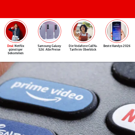
Deal
: Netflix
Samsung Galaxy
Die Vodafone CallYa-
Beste Handys 2026
günstiger
S26: Alle Preise
Tarife im Überblick
bekommen