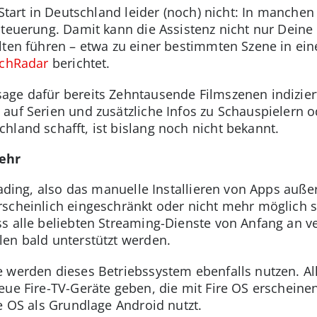
 Start in Deutschland leider (noch) nicht: In manche
steuerung. Damit kann die Assistenz nicht nur Dein
lten führen – etwa zu einer bestimmten Szene in ei
chRadar
berichtet.
ge dafür bereits Zehntausende Filmszenen indiziert
auf Serien und zusätzliche Infos zu Schauspielern 
hland schafft, ist bislang noch nicht bekannt.
ehr
loading, also das manuelle Installieren von Apps auß
scheinlich eingeschränkt oder nicht mehr möglich s
s alle beliebten Streaming-Dienste von Anfang an v
en bald unterstützt werden
.
 werden dieses Betriebssystem ebenfalls nutzen. All
eue Fire-TV-Geräte geben, die mit Fire OS erscheinen
e OS als Grundlage Android nutzt.