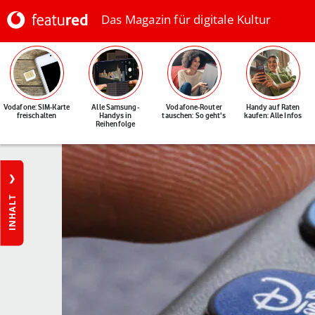
Das Magazin für digitale Kultur
Vodafone: SIM-Karte
Alle Samsung-
Vodafone-Router
Handy auf Raten
freischalten
Handys in
tauschen: So geht's
kaufen: Alle Infos
Reihenfolge
INHALT