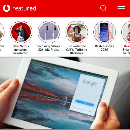
ten
Deal
: Netflix
Samsung Galaxy
Die Vodafone
Beste Handys
Deal
e
günstiger
S26: Alle Preise
CallYa-Tarife im
2026
Smar
bekommen
Überblick
bei 