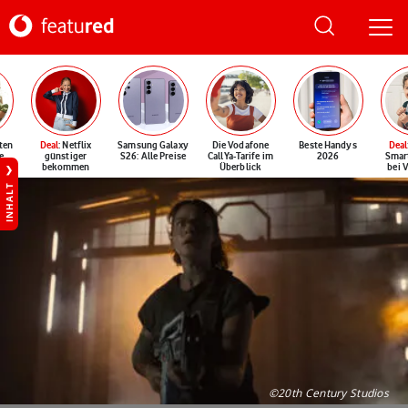
ten
Deal
: Netflix
Samsung Galaxy
Die Vodafone
Beste Handys
Deal
e
günstiger
S26: Alle Preise
CallYa-Tarife im
2026
Smar
bekommen
Überblick
bei 
INHALT
©20th Century Studios