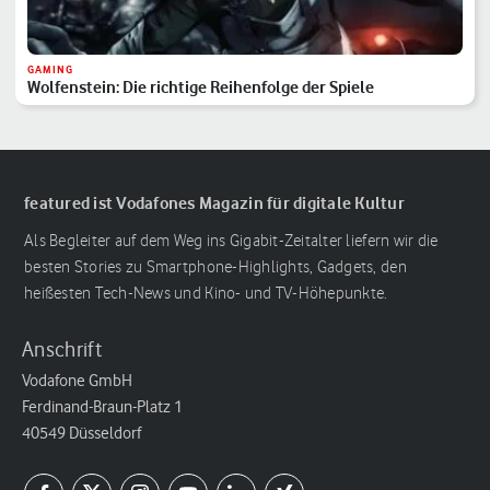
GAMING
Wolfenstein: Die richtige Reihenfolge der Spiele
featured ist Vodafones Magazin für digitale Kultur
Als Begleiter auf dem Weg ins Gigabit-Zeitalter liefern wir die
besten Stories zu Smartphone-Highlights, Gadgets, den
heißesten Tech-News und Kino- und TV-Höhepunkte.
Anschrift
Vodafone GmbH
Ferdinand-Braun-Platz 1
40549 Düsseldorf