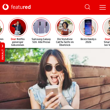
ten
Deal
: Netflix
Samsung Galaxy
Die Vodafone
Beste Handys
Deal
e
günstiger
S26: Alle Preise
CallYa-Tarife im
2026
Smar
bekommen
Überblick
bei 
INHALT