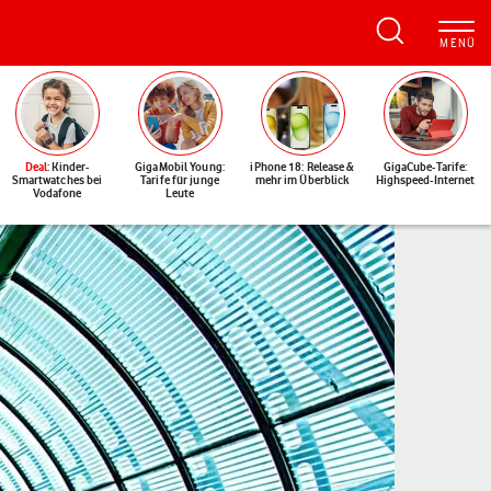
Deal
: Kinder-
GigaMobil Young:
iPhone 18: Release &
GigaCube-Tarife:
Smartwatches bei
Tarife für junge
mehr im Überblick
Highspeed-Internet
Vodafone
Leute