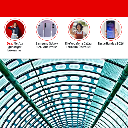
Deal
: Netflix
Samsung Galaxy
Die Vodafone CallYa-
Beste Handys 2026
günstiger
S26: Alle Preise
Tarife im Überblick
bekommen