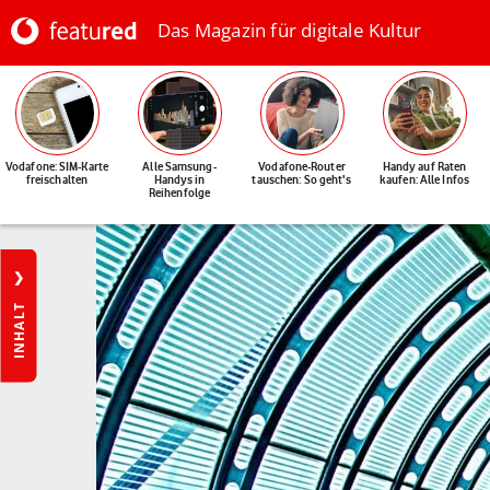
Das Magazin für digitale Kultur
Vodafone: SIM-Karte
Alle Samsung-
Vodafone-Router
Handy auf Raten
freischalten
Handys in
tauschen: So geht's
kaufen: Alle Infos
Reihenfolge
INHALT