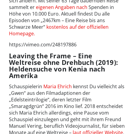
sich ändern. Mit seiner 63 Tage dauernden Reise
sammelt er
eigenen Angaben nach
Spenden in
Höhe von 10.000 Euro. Aktuell findest Du alle
Episoden von „2467km – Eine Reise bis ans
Schwarze Meer“
kostenlos auf der offiziellen
Homepage.
https://vimeo.com/248197886
Leaving the Frame – Eine
Weltreise ohne Drehbuch (2019):
Heldensuche von Kenia nach
Amerika
Schauspielerin
Maria Ehrich
kennst Du vielleicht als
„Gwen“ aus den Filmadaptionen der
„Edelsteintrilogie“, deren letzter Film
„Smaragdgrün“ 2016 im Kino lief. 2018 entscheidet
sich Maria Ehrich allerdings, eine Pause vom
Schauspiel einzulegen und geht mit ihrem Freund
Manuel Vering, beruflich Videojournalist, für sieben
Monate auf eine Weltreise –
laut offizieller Website
.