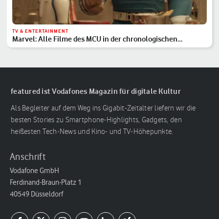
TV & ENTERTAINMENT
Marvel: Alle Filme des MCU in der chronologischen
Reihenfolge
featured ist Vodafones Magazin für digitale Kultur
Als Begleiter auf dem Weg ins Gigabit-Zeitalter liefern wir die
besten Stories zu Smartphone-Highlights, Gadgets, den
heißesten Tech-News und Kino- und TV-Höhepunkte.
Anschrift
Vodafone GmbH
Ferdinand-Braun-Platz 1
40549 Düsseldorf