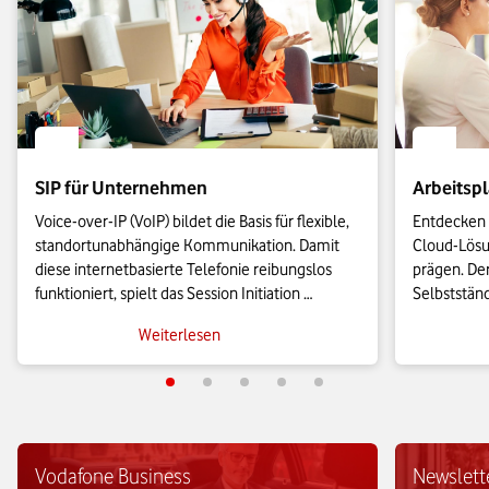
SIP für Unternehmen
Arbeitspl
Voice-over-IP (VoIP) bildet die Basis für flexible, 
Entdecken S
standortunabhängige Kommunikation. Damit 
Cloud-Lösu
diese internetbasierte Telefonie reibungslos 
prägen. Der
funktioniert, spielt das Session Initiation 
Selbststän
Protocol (SIP) eine zentrale Rolle. Erfahren Sie 
umsetzen, 
Weiterlesen
hier, welche Funktionen SIP dabei erfüllt.
smarten Te
Vodafone Business
Newslett