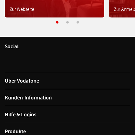
Zur Webseite
Zur Anmel
Social
Über Vodafone
Über das Unternehmen
Kunden-Information
Unsere Netze
Kontakt für Geschäftskund:innen
Hilfe & Logins
Netzabdeckung Mobilfunk
Kontakt für Privatkund:innen
Produkt- & technischer Support
Produkte