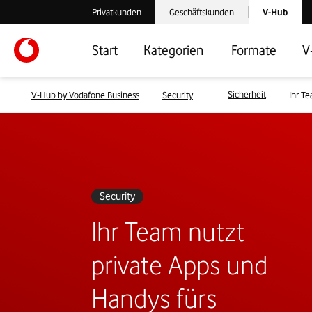
Laden der V-
Privatkunden
Geschäftskunden
V-Hub
Verlassen der V-Hub Webseite: Zum Privatkundenbereich
Verlassen der V-Hub Webseite: Zum 
Start
Kategorien
Formate
V
Sicherheit
V-Hub by Vodafone Business
Security
Ihr Te
Security
Ihr Team nutzt
private Apps und
Handys fürs