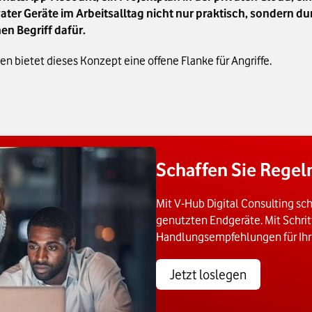
vater Geräte im Arbeitsalltag nicht nur praktisch, sondern du
en Begriff dafür.
bietet dieses Konzept eine offene Flanke für Angriffe.
Schaffen Sie Regeln
Mit V-Hub Digital Consulting sch
genutzten Endgeräte. Mit Schrit
Handlungsempfehlungen für Ih
Jetzt loslegen