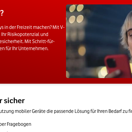
n?
s in der Freizeit machen? Mit V-
 Ihr Risikopotenzial und
icherheit. Mit Schritt-für-
n für Ihr Unternehmen.
r sicher
 Nutzung mobiler Geräte die passende Lösung für Ihren Bedarf zu f
per Fragebogen