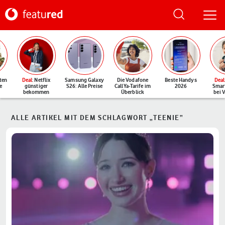
ten
Deal
: Netflix
Samsung Galaxy
Die Vodafone
Beste Handys
Deal
e
günstiger
S26: Alle Preise
CallYa-Tarife im
2026
Smar
bekommen
Überblick
bei 
ALLE ARTIKEL MIT DEM SCHLAGWORT „TEENIE“