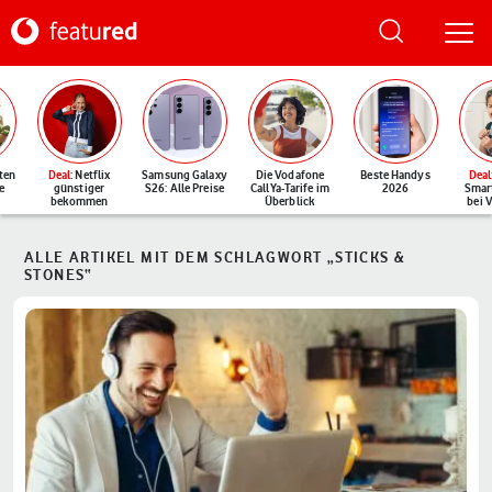
ten
Deal
: Netflix
Samsung Galaxy
Die Vodafone
Beste Handys
Deal
e
günstiger
S26: Alle Preise
CallYa-Tarife im
2026
Smar
bekommen
Überblick
bei 
ALLE ARTIKEL MIT DEM SCHLAGWORT „STICKS &
STONES“