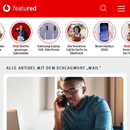
ten
Deal
: Netflix
Samsung Galaxy
Die Vodafone
Beste Handys
Deal
e
günstiger
S26: Alle Preise
CallYa-Tarife im
2026
Smar
bekommen
Überblick
bei 
ALLE ARTIKEL MIT DEM SCHLAGWORT „MAIL“