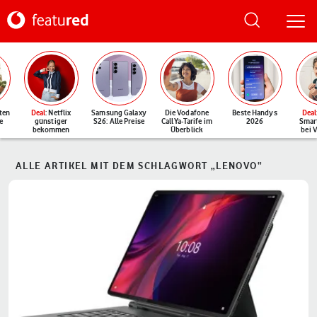
ten
Deal
: Netflix
Samsung Galaxy
Die Vodafone
Beste Handys
Deal
e
günstiger
S26: Alle Preise
CallYa-Tarife im
2026
Smar
bekommen
Überblick
bei 
ALLE ARTIKEL MIT DEM SCHLAGWORT „LENOVO“