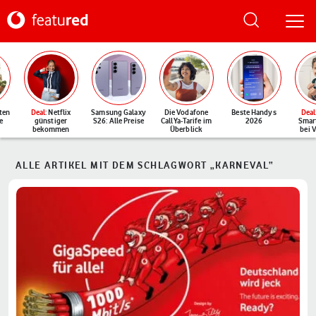
ten
Deal
: Netflix
Samsung Galaxy
Die Vodafone
Beste Handys
Deal
e
günstiger
S26: Alle Preise
CallYa-Tarife im
2026
Smar
bekommen
Überblick
bei 
ALLE ARTIKEL MIT DEM SCHLAGWORT „KARNEVAL“