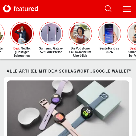
ten
Deal
: Netflix
Samsung Galaxy
Die Vodafone
Beste Handys
Deal
e
günstiger
S26: Alle Preise
CallYa-Tarife im
2026
Smar
bekommen
Überblick
bei 
ALLE ARTIKEL MIT DEM SCHLAGWORT „GOOGLE WALLET“