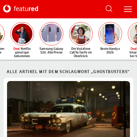
ten
Deal
: Netflix
Samsung Galaxy
Die Vodafone
Beste Handys
Deal
e
günstiger
S26: Alle Preise
CallYa-Tarife im
2026
Smar
bekommen
Überblick
bei 
ALLE ARTIKEL MIT DEM SCHLAGWORT „GHOSTBUSTERS“