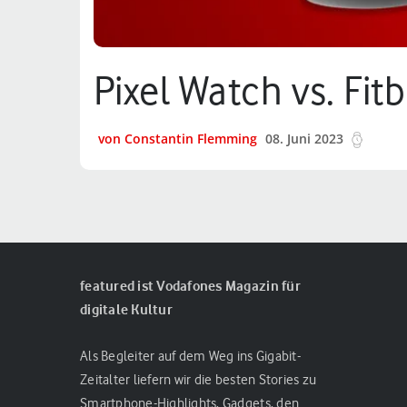
Pixel Watch vs. Fi
von Constantin Flemming
08. Juni 2023
11 min
featured ist Vodafones Magazin für
digitale Kultur
Als Begleiter auf dem Weg ins Gigabit-
Zeitalter liefern wir die besten Stories zu
Smartphone-Highlights, Gadgets, den