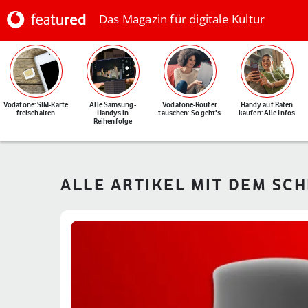
Das Magazin für digitale Kultur
Vodafone: SIM-Karte
Alle Samsung-
Vodafone-Router
Handy auf Raten
freischalten
Handys in
tauschen: So geht's
kaufen: Alle Infos
Reihenfolge
ALLE ARTIKEL MIT DEM SCH