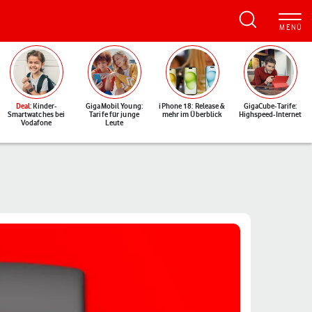
Deal
: Kinder-
GigaMobil Young:
iPhone 18: Release &
GigaCube-Tarife:
Smartwatches bei
Tarife für junge
mehr im Überblick
Highspeed-Internet
Vodafone
Leute