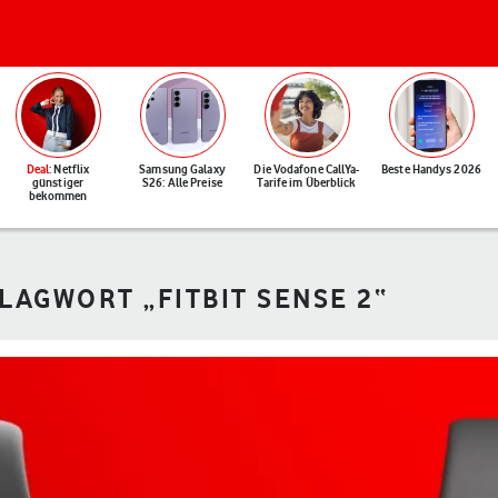
Deal
: Netflix
Samsung Galaxy
Die Vodafone CallYa-
Beste Handys 2026
günstiger
S26: Alle Preise
Tarife im Überblick
bekommen
LAGWORT „FITBIT SENSE 2“