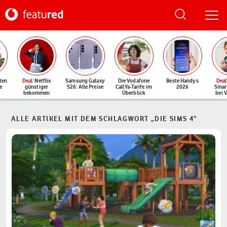
ten
Deal
: Netflix
Samsung Galaxy
Die Vodafone
Beste Handys
Deal
e
günstiger
S26: Alle Preise
CallYa-Tarife im
2026
Smar
bekommen
Überblick
bei 
ALLE ARTIKEL MIT DEM SCHLAGWORT „DIE SIMS 4“