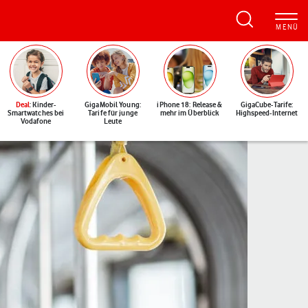
Deal
: Kinder-
GigaMobil Young:
iPhone 18: Release &
GigaCube-Tarife:
Smartwatches bei
Tarife für junge
mehr im Überblick
Highspeed-Internet
Vodafone
Leute