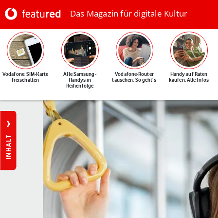
Das Magazin für digitale Kultur
Vodafone: SIM-Karte
Alle Samsung-
Vodafone-Router
Handy auf Raten
freischalten
Handys in
tauschen: So geht's
kaufen: Alle Infos
Reihenfolge
INHALT