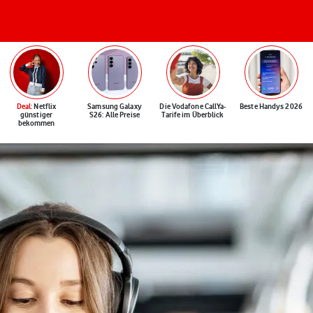
Deal
: Netflix
Samsung Galaxy
Die Vodafone CallYa-
Beste Handys 2026
günstiger
S26: Alle Preise
Tarife im Überblick
bekommen