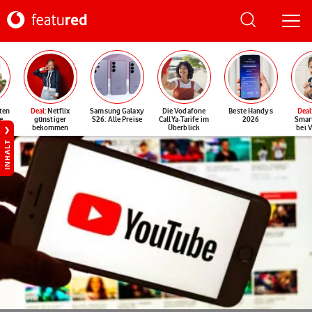
ten
Deal
: Netflix
Samsung Galaxy
Die Vodafone
Beste Handys
Deal
e
günstiger
S26: Alle Preise
CallYa-Tarife im
2026
Smar
bekommen
Überblick
bei 
INHALT