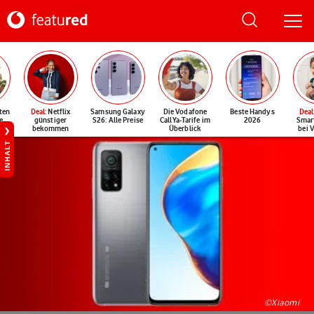
ten
Deal
: Netflix
Samsung Galaxy
Die Vodafone
Beste Handys
Deal
e
günstiger
S26: Alle Preise
CallYa-Tarife im
2026
Smar
bekommen
Überblick
bei 
INHALT
©Xiaomi