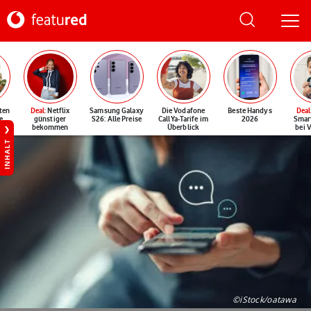
ten
Deal
: Netflix
Samsung Galaxy
Die Vodafone
Beste Handys
Deal
e
günstiger
S26: Alle Preise
CallYa-Tarife im
2026
Smar
bekommen
Überblick
bei 
INHALT
©iStock/oatawa