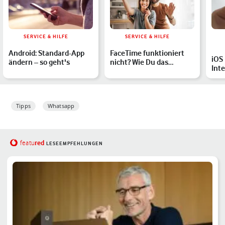
SERVICE & HILFE
SERVICE & HILFE
Android: Standard-App
FaceTime funktioniert
iOS 
ändern – so geht's
nicht? Wie Du das
Inte
Problem behebst
iPh
ers
Tipps
Whatsapp
red
featu
LESEEMPFEHLUNGEN