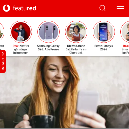
ten
Deal
: Netflix
Samsung Galaxy
Die Vodafone
Beste Handys
Deal
e
günstiger
S26: Alle Preise
CallYa-Tarife im
2026
Smar
bekommen
Überblick
bei 
INHALT