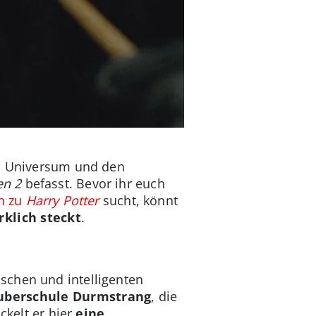
 Universum und den
en 2
befasst. Bevor ihr euch
en zu
Harry Potter
sucht, könnt
klich steckt
.
schen und intelligenten
uberschule Durmstrang
, die
ckelt er hier
eine