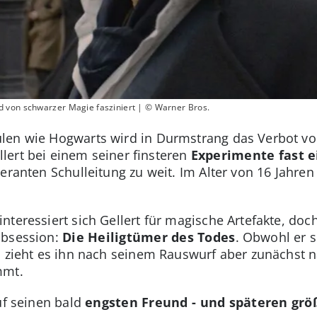
 von schwarzer Magie fasziniert | © Warner Bros.
len wie Hogwarts wird in Durmstrang das Verbot von
ert bei einem seiner finsteren
Experimente fast e
eranten Schulleitung zu weit. Im Alter von 16 Jahren
teressiert sich Gellert für magische Artefakte, doch
Obsession:
Die Heiligtümer des Todes
. Obwohl er 
, zieht es ihn nach seinem Rauswurf aber zunächst 
mmt.
auf seinen bald
engsten Freund - und späteren größ