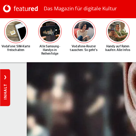
Das Magazin für digitale Kultur
Vodafone: SIM-Karte
Alle Samsung-
Vodafone-Router
Handy auf Raten
freischalten
Handys in
tauschen: So geht's
kaufen: Alle Infos
Reihenfolge
INHALT