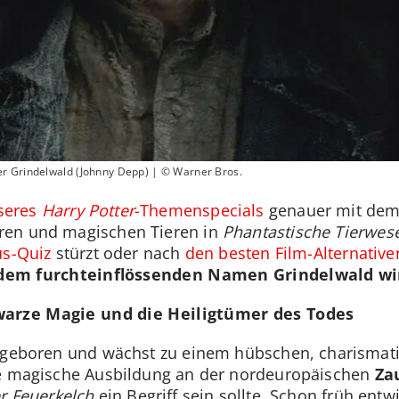
r Grindelwald (Johnny Depp) | © Warner Bros.
seres
Harry Potter
-Themenspecials
genauer mit dem
ren und magischen Tieren in
Phantastische Tierwes
us-Quiz
stürzt oder nach
den besten Film-Alternativ
dem furchteinflössenden Namen Grindelwald wir
warze Magie und die Heiligtümer des Todes
3 geboren und wächst zu einem hübschen, charismati
ne magische Ausbildung an der nordeuropäischen
Za
r Feuerkelch
ein Begriff sein sollte. Schon früh entwi