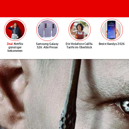
Deal
: Netflix
Samsung Galaxy
Die Vodafone CallYa-
Beste Handys 2026
günstiger
S26: Alle Preise
Tarife im Überblick
bekommen