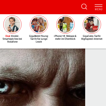
Deal
: Kinder-
GigaMobil Young:
iPhone 18: Release &
GigaCube-Tarife:
Smartwatches bei
Tarife für junge
mehr im Überblick
Highspeed-Internet
Vodafone
Leute