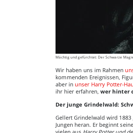
Mächtig und gefürchtet: Der Schwarze Magie
Wir haben uns im Rahmen
un
kommenden Ereignissen, Figu
aber in
unser Harry Potter-Ha
ihr hier erfahren,
wer hinter 
Der junge Grindelwald: Sch
Gellert Grindelwald wird 188
Jungen heran. Er beginnt sei
vielen aus
Harry Potter und de