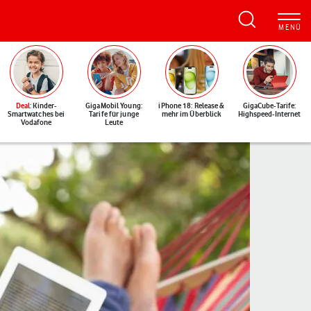
Deal
: Kinder-
GigaMobil Young:
iPhone 18: Release &
GigaCube-Tarife:
Smartwatches bei
Tarife für junge
mehr im Überblick
Highspeed-Internet
Vodafone
Leute