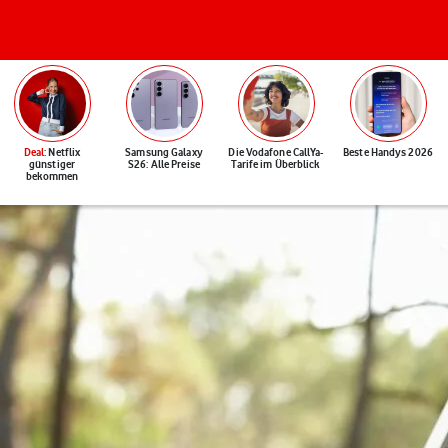
Deal
: Netflix
Samsung Galaxy
Die Vodafone CallYa-
Beste Handys 2026
günstiger
S26: Alle Preise
Tarife im Überblick
bekommen