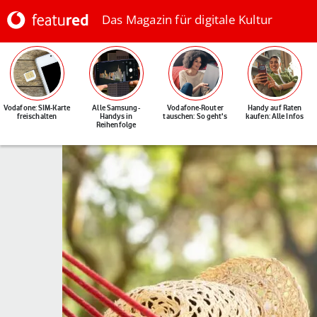
Das Magazin für digitale Kultur
Vodafone: SIM-Karte
Alle Samsung-
Vodafone-Router
Handy auf Raten
freischalten
Handys in
tauschen: So geht's
kaufen: Alle Infos
Reihenfolge