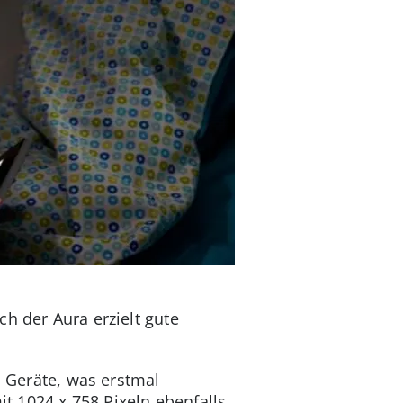
h der Aura erzielt gute
n Geräte, was erstmal
it 1024 x 758 Pixeln ebenfalls