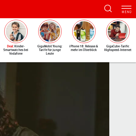
Deal
: Kinder-
GigaMobil Young:
iPhone 18: Release &
GigaCube-Tarife:
Smartwatches bei
Tarife für junge
mehr im Überblick
Highspeed-Internet
Vodafone
Leute