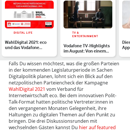
DIGITAL LIFE
TV &
ENTERTAINMENT
WahlDigital 2021: eco
Die
Vodafone TV-Highlights
und das Vodafone
Apps
im August: Von einem
Institut setzen sich für
and
Serienevent bis zum n…
e…
Falls Du wissen möchtest, was die großen Parteien
in der kommenden Legislaturperiode in Sachen
Digitalpolitik planen, lohnt sich ein Blick auf den
netzpolitischen Parteiencheck der Kampagne
WahlDigital 2021
vom Verband für
Internetwirtschaft eco. Bei dem innovativen Polit-
Talk-Format hatten politische Vertreter:innen in
den vergangenen Monaten Gelegenheit, ihre
Haltungen zu digitalen Themen auf den Punkt zu
bringen. Die drei Diskussionsrunden mit
wechselnden Gästen kannst Du
hier auf featured