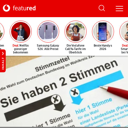
ten
Deal
: Netflix
Samsung Galaxy
Die Vodafone
Beste Handys
Deal
e
günstiger
S26: Alle Preise
CallYa-Tarife im
2026
Smar
bekommen
Überblick
bei 
INHALT
©iStock