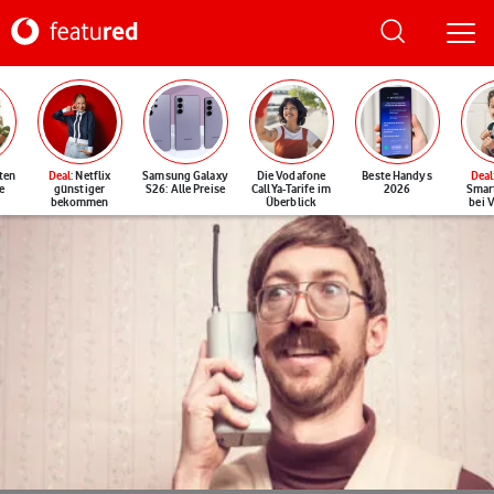
ten
Deal
: Netflix
Samsung Galaxy
Die Vodafone
Beste Handys
Deal
e
günstiger
S26: Alle Preise
CallYa-Tarife im
2026
Smar
bekommen
Überblick
bei 