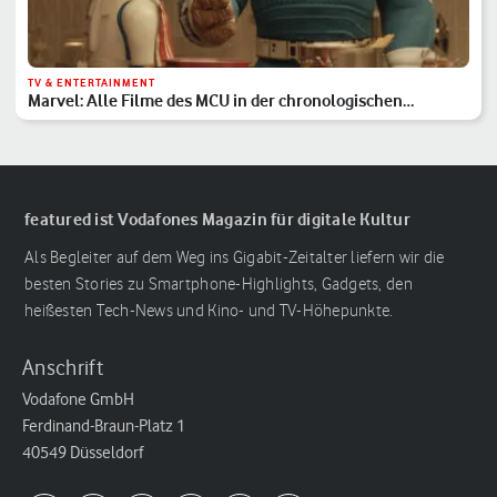
TV & ENTERTAINMENT
Marvel: Alle Filme des MCU in der chronologischen
Reihenfolge
featured ist Vodafones Magazin für digitale Kultur
Als Begleiter auf dem Weg ins Gigabit-Zeitalter liefern wir die
besten Stories zu Smartphone-Highlights, Gadgets, den
heißesten Tech-News und Kino- und TV-Höhepunkte.
Anschrift
Vodafone GmbH
Ferdinand-Braun-Platz 1
40549 Düsseldorf