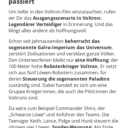
passiert
Um tiefer in den Voltron-Film einzutauchen, rufen
wir Dir das
Ausgangsszenario in Voltron:
Legendärer Verteidiger
in Erinnerung. Und das
klingt alles andere als hoffnungsvoll.
Schon seit Jahrtausenden
beherrscht das
sogenannte Galra-Imperium das Universum
,
zerstört Zivilisationen und versklavt ganze Völker.
Den Unterworfenen bleibt nur
eine Hoffnung
: der
100 Meter hohe
Roboterkrieger Voltron
. Er setzt
sich aus fünf Löwen-Robotern zusammen, für
deren
Steuerung die sogenannten Paladine
zuständig sind. Dabei handelt es sich um eine
Gruppe Krieger:innen, die auch die Pilot:innen der
Voltrons sind.
Da wäre zum Beispiel Commander Shiro, der
„Schwarze Löwe“ und Anführer des Teams. Die
Teenager Keith, Lance, Pidge und Hunk steuern die
übrigen vier Löwen.
Spoiler-Warnung:
Am Ende