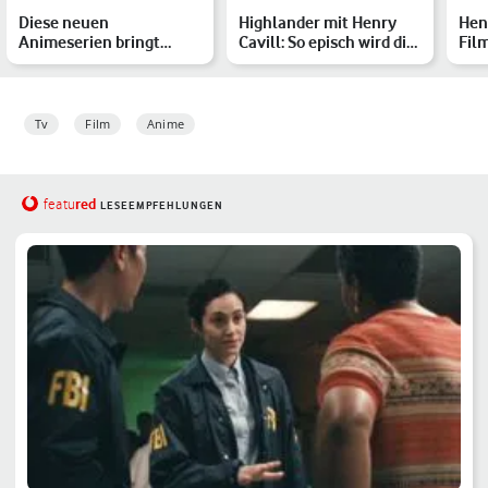
Diese neuen
Highlander mit Henry
Henr
Animeserien bringt
Cavill: So episch wird die
Fil
Netflix 2025
Neuverfilmung
dem
Tv
Film
Anime
red
featu
LESEEMPFEHLUNGEN