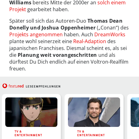
Williams
bereits Mitte der 2000er an
solch einem
Projekt
gearbeitet haben.
Später soll sich das Autoren-Duo
Thomas Dean
Donelly und Joshua Oppenheimer
(„Conan“) des
Projekts angenommen
haben. Auch
DreamWorks
plante wohl seinerzeit eine
Real-Adaption
des
japanischen Franchises. Diesmal scheint es, als sei
die
Planung weit vorangeschritten
und als
dürftest Du Dich endlich auf einen Voltron-Realfilm
freuen.
red
featu
LESEEMPFEHLUNGEN
TV &
TV &
ENTERTAINMENT
ENTERTAINMENT