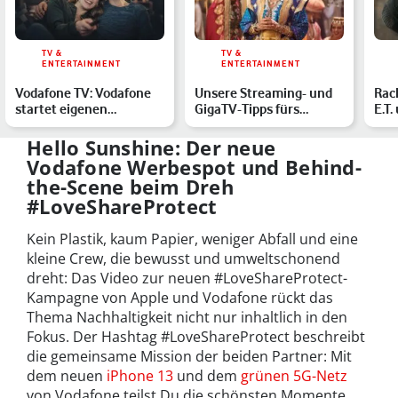
TV &
TV &
ENTERTAINMENT
ENTERTAINMENT
Vodafone TV: Vodafone
Unsere Streaming- und
Rac
startet eigenen
GigaTV-Tipps fürs
E.T.
Infotainment-Sender
Wochenende
Wüs
Dei
Hello Sunshine: Der neue
Vodafone Werbespot und Behind-
the-Scene beim Dreh
#LoveShareProtect
Kein Plastik, kaum Papier, weniger Abfall und eine
kleine Crew, die bewusst und umweltschonend
dreht: Das Video zur neuen #LoveShareProtect-
Kampagne von Apple und Vodafone rückt das
Thema Nachhaltigkeit nicht nur inhaltlich in den
Fokus. Der Hashtag #LoveShareProtect beschreibt
die gemeinsame Mission der beiden Partner: Mit
dem neuen
iPhone 13
und dem
grünen 5G-Netz
von Vodafone teilst Du die schönsten Momente