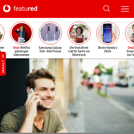
ten
Deal
: Netflix
Samsung Galaxy
Die Vodafone
Beste Handys
Deal
e
günstiger
S26: Alle Preise
CallYa-Tarife im
2026
Smar
bekommen
Überblick
bei 
INHALT