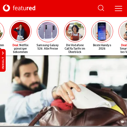
ten
Deal
: Netflix
Samsung Galaxy
Die Vodafone
Beste Handys
Deal
e
günstiger
S26: Alle Preise
CallYa-Tarife im
2026
Smar
bekommen
Überblick
bei 
INHALT