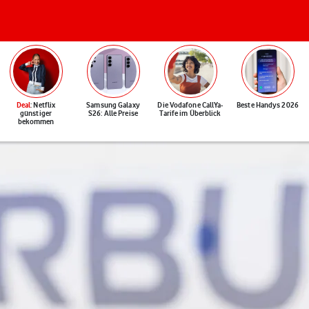
Deal
: Netflix
Samsung Galaxy
Die Vodafone CallYa-
Beste Handys 2026
günstiger
S26: Alle Preise
Tarife im Überblick
bekommen