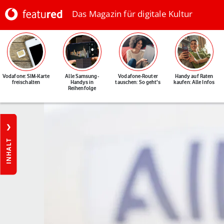
Das Magazin für digitale Kultur
Vodafone: SIM-Karte
Alle Samsung-
Vodafone-Router
Handy auf Raten
freischalten
Handys in
tauschen: So geht's
kaufen: Alle Infos
Reihenfolge
INHALT