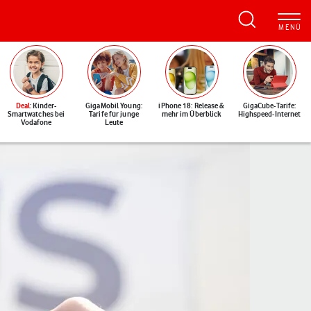
Deal
: Kinder-
GigaMobil Young:
iPhone 18: Release &
GigaCube-Tarife:
Smartwatches bei
Tarife für junge
mehr im Überblick
Highspeed-Internet
Vodafone
Leute