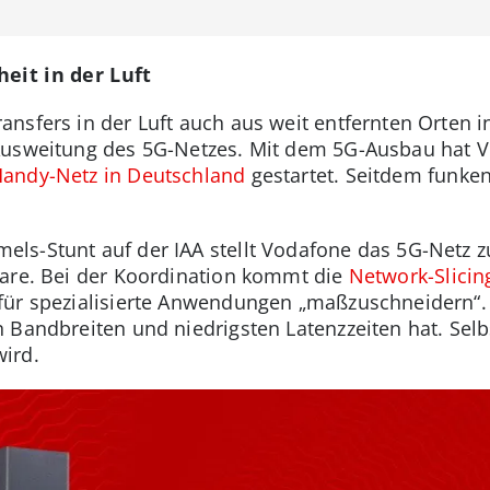
eit in der Luft
sfers in der Luft auch aus weit entfernten Orten in 
 Ausweitung des 5G-Netzes. Mit dem 5G-Ausbau hat V
andy-Netz in Deutschland
gestartet. Seitdem funken
ls-Stunt auf der IAA stellt Vodafone das 5G-Netz z
ware. Bei der Koordination kommt die
Network-Slicin
ür spezialisierte Anwendungen „maßzuschneidern“. S
n Bandbreiten und niedrigsten Latenzzeiten hat. Sel
ird.