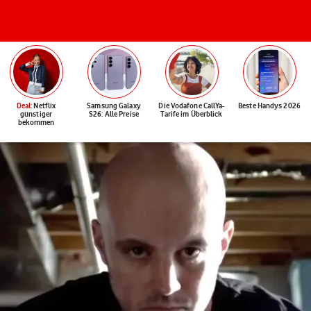
Deal
: Netflix
Samsung Galaxy
Die Vodafone CallYa-
Beste Handys 2026
günstiger
S26: Alle Preise
Tarife im Überblick
bekommen