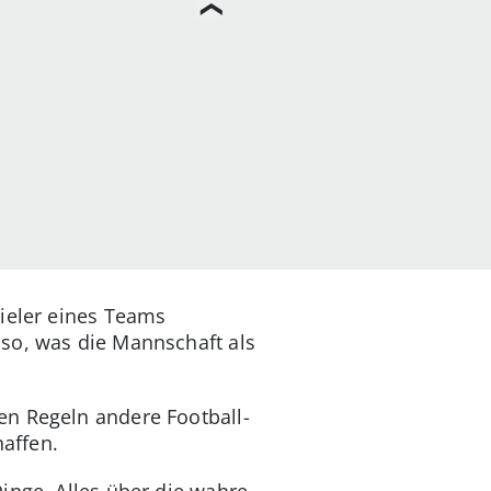
pieler eines Teams
so, was die Mannschaft als
en Regeln andere Football-
haffen.
inge. Alles über die wahre