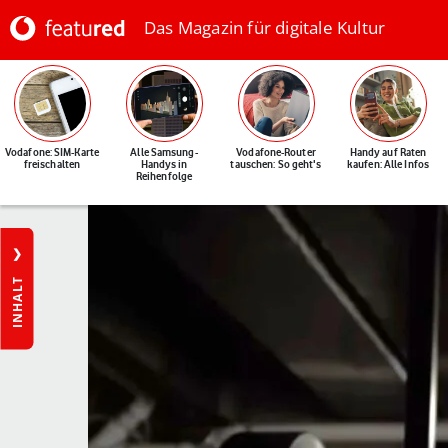
Das Magazin für digitale Kultur
Vodafone: SIM-Karte
Alle Samsung-
Vodafone-Router
Handy auf Raten
freischalten
Handys in
tauschen: So geht's
kaufen: Alle Infos
Reihenfolge
INHALT