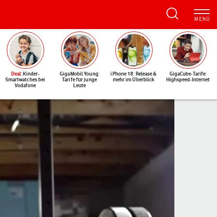
Deal
: Kinder-
GigaMobil Young:
iPhone 18: Release &
GigaCube-Tarife:
Smartwatches bei
Tarife für junge
mehr im Überblick
Highspeed-Internet
Vodafone
Leute