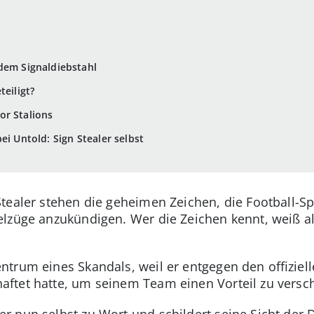
dem Signaldiebstahl
teiligt?
or Stalions
ei Untold: Sign Stealer selbst
tealer stehen die geheimen Zeichen, die Football-S
lzüge anzukündigen. Wer die Zeichen kennt, weiß al
trum eines Skandals, weil er entgegen den offiziell
ftet hatte, um seinem Team einen Vorteil zu versc
 nun selbst zu Wort und schildert seine Sicht der D