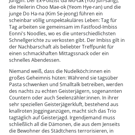
Jungjin: Der Ex-Polizist Ga Mo-tak (Yoo Jun-sang),
die Heilerin Choo Mae-ok (Yeom Hye-ran) und die
junge Do Ha-na (Kim Se-jeong) führen ein
scheinbar völlig unspektakuläres Leben: Tag für
Tag arbeiten sie gemeinsam im Fastfood-Imbiss
Eonni's Noodles, wo es die unterschiedlichsten
Schnellgerichte zu verkosten gibt. Der Imbiss gilt in
der Nachbarschaft als beliebter Treffpunkt für
einen schmackhaften Mittagssnack oder ein
schnelles Abendessen.
Niemand weiß, dass die Nudelköch:innen ein
großes Geheimnis hüten: Während sie tagsüber
Pasta schwenken und Smalltalk betreiben, werden
des nachts zu echten Geisterjägern, sogenannten
Countern oder auch Seelenzähler:innen. In ihrer
sehr speziellen Geisterjägerkluft, bestehend aus
knallroten Jogginganzügen, macht sich das Trio
tagtäglich auf Geisterjagd. Irgendjemand muss
schließlich all die Dämonen, die aus dem Jenseits
die Bewohner des Städtchens terrorisieren, in