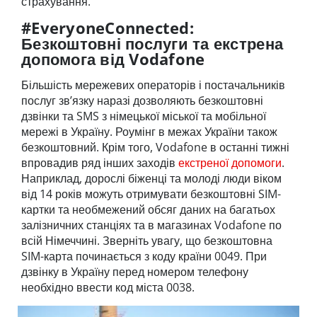
страхування.
#EveryoneConnected:
Безкоштовні послуги та екстрена
допомога від Vodafone
Більшість мережевих операторів і постачальників
послуг зв’язку наразі дозволяють безкоштовні
дзвінки та SMS з німецької міської та мобільної
мережі в Україну. Роумінг в межах України також
безкоштовний. Крім того, Vodafone в останні тижні
впровадив ряд інших заходів
екстреної допомоги
.
Наприклад, дорослі біженці та молоді люди віком
від 14 років можуть отримувати безкоштовні SIM-
картки та необмежений обсяг даних на багатьох
залізничних станціях та в магазинах Vodafone по
всій Німеччині. Зверніть увагу, що безкоштовна
SIM-карта починається з коду країни 0049. При
дзвінку в Україну перед номером телефону
необхідно ввести код міста 0038.