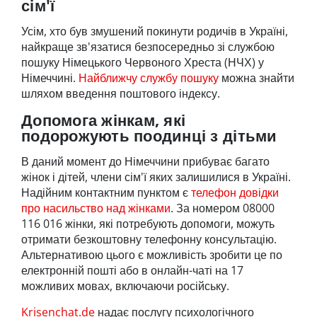
сім'ї
Усім, хто був змушений покинути родичів в Україні,
найкраще зв'язатися безпосередньо зі службою
пошуку Німецького Червоного Хреста (НЧХ) у
Німеччині.
Найближчу службу пошуку
можна знайти
шляхом введення поштового індексу.
Допомога жінкам, які
подорожують поодинці з дітьми
В даний момент до Німеччини прибуває багато
жінок і дітей, члени сім'ї яких залишилися в Україні.
Надійним контактним пунктом є
телефон довідки
про насильство над жінками
. За номером 08000
116 016 жінки, які потребують допомоги, можуть
отримати безкоштовну телефонну консультацію.
Альтернативою цього є можливість зробити це по
електронній пошті або в онлайн-чаті на 17
можливих мовах, включаючи російську.
Krisenchat.de
надає послугу психологічного