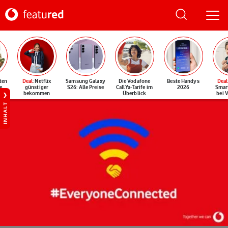
ten
Deal
: Netflix
Samsung Galaxy
Die Vodafone
Beste Handys
Deal
e
günstiger
S26: Alle Preise
CallYa-Tarife im
2026
Smar
bekommen
Überblick
bei 
INHALT