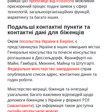
рамках цієї
пропозиції від Vodafone
можливий
прискорений процес подачі заявок у сфері
технологій, загальноорганізаційних функцій,
маркетингу та багато інших.
Подальші контактні пункти та
контактні дані для біженців
Окрім
посольства України в Берліні
, є
представництва України в інших німецьких містах.
Генеральні консульства та почесні консульства
розташовані в Дюссельдорфі, Франкфурті-на-
Майні, Гамбурзі, Мюнхені, Майнці та Штутгарті.
Федеральне міністерство закордонних
справ
опублікувало список адрес, контактних даних та
годин роботи.
Міністерство міграції, біженців та інтеграції
узагальнює багато важливих відповідей щодо
допомоги біженцям з України у форматі PDF
(
завантажити
). Ця інформація також доступна
онлайн українською мовою
.