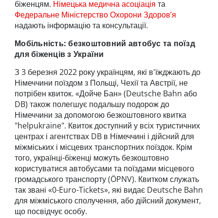
біженцям.
Німецька медична асоціація
та
Федеральне Міністерство Охорони Здоров’я
надають інформацію та консультації.
Мобільність: безкоштовний автобус та поїзд
для біженців з України
З 3 березня 2022 року українцям, які в'їжджають до
Німеччини поїздом з Польщі, Чехії та Австрії, не
потрібен квиток. «Дойче Бан» (Deutsche Bahn або
DB) також полегшує подальшу подорож до
Німеччини за допомогою безкоштовного квитка
"helpukraine". Квиток доступний у всіх туристичних
центрах і агентствах DB в Німеччині і дійсний для
міжміських і місцевих транспортних поїздок. Крім
того, українці-біженці можуть безкоштовно
користуватися автобусами та поїздами місцевого
громадського транспорту (ÖPNV). Квитком служать
так звані «0-Euro-Tickets», які видає Deutsche Bahn
для міжміського сполучення, або дійсний документ,
що посвідчує особу.