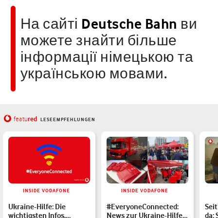
На сайті
Deutsche Bahn
ви
можете знайти більше
інформації німецькою та
українською мовами.
red
featu
LESEEMPFEHLUNGEN
INSIDE VODAFONE
INSIDE VODAFONE
Ukraine-Hilfe: Die
#EveryoneConnected:
Seit
wichtigsten Infos,
News zur Ukraine-Hilfe
da: 