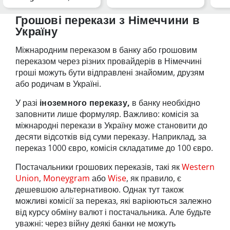
Kontaktdaten und
von Vodafone
Gig
Anlaufstel…
Dei
Грошові перекази з Німеччини в
Україну
Міжнародним переказом в банку або грошовим
переказом через різних провайдерів в Німеччині
гроші можуть бути відправлені знайомим, друзям
або родичам в Україні.
У разі
іноземного переказу,
в банку необхідно
заповнити лише формуляр. Важливо: комісія за
міжнародні перекази в Україну може становити до
десяти відсотків від суми переказу. Наприклад, за
переказ 1000 євро, комісія складатиме до 100 євро.
Постачальники грошових переказів, такі як
Western
Union
,
Moneygram
або
Wise
, як правило, є
дешевшою альтернативою. Однак тут також
можливі комісії за переказ, які варіюються залежно
від курсу обміну валют і постачальника. Але будьте
уважні: через війну деякі банки не можуть