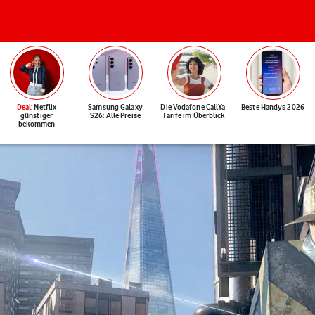
Deal
: Netflix
Samsung Galaxy
Die Vodafone CallYa-
Beste Handys 2026
günstiger
S26: Alle Preise
Tarife im Überblick
bekommen