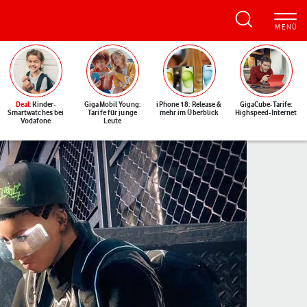
Deal
: Kinder-
GigaMobil Young:
iPhone 18: Release &
GigaCube-Tarife:
Smartwatches bei
Tarife für junge
mehr im Überblick
Highspeed-Internet
Vodafone
Leute