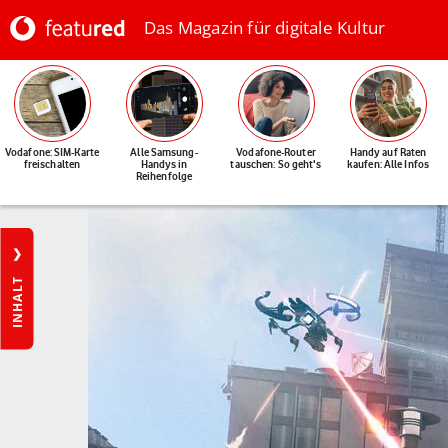
Das Magazin für digitale Kultur
Vodafone: SIM-Karte
Alle Samsung-
Vodafone-Router
Handy auf Raten
freischalten
Handys in
tauschen: So geht's
kaufen: Alle Infos
Reihenfolge
INHALT