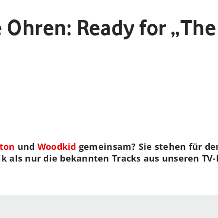
ie Ohren: Ready for „Th
rton
und
Woodkid
gemeinsam? Sie stehen für de
k als nur die bekannten Tracks aus unseren T