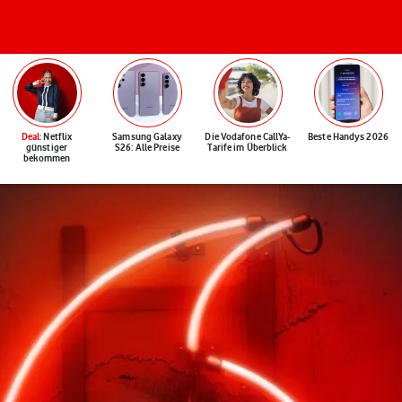
Deal
: Netflix
Samsung Galaxy
Die Vodafone CallYa-
Beste Handys 2026
günstiger
S26: Alle Preise
Tarife im Überblick
bekommen