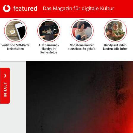
Das Magazin für digitale Kultur
Vodafone: SIM-Karte
Alle Samsung-
Vodafone-Router
Handy auf Raten
freischalten
Handys in
tauschen: So geht's
kaufen: Alle Infos
Reihenfolge
INHALT