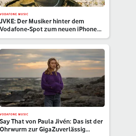
VODAFONE MUSIC
JVKE: Der Musiker hinter dem
Vodafone-Spot zum neuen iPhone
15 Pr…
VODAFONE MUSIC
Say That von Paula Jivén: Das ist der
Ohrwurm zur GigaZuverlässig…