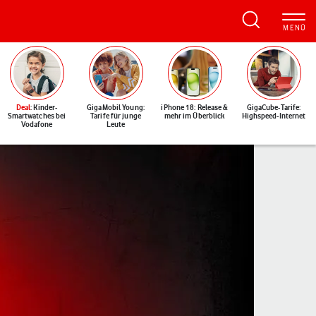
Deal
: Kinder-
GigaMobil Young:
iPhone 18: Release &
GigaCube-Tarife:
Smartwatches bei
Tarife für junge
mehr im Überblick
Highspeed-Internet
Vodafone
Leute