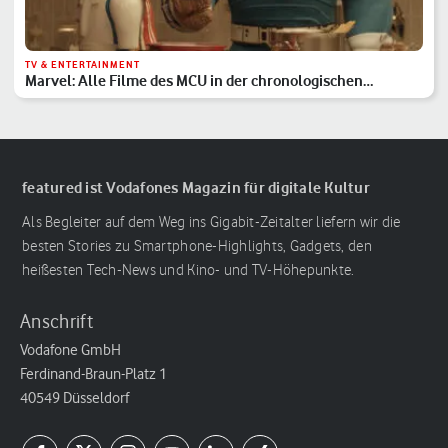
TV & ENTERTAINMENT
Marvel: Alle Filme des MCU in der chronologischen
Reihenfolge
featured ist Vodafones Magazin für digitale Kultur
Als Begleiter auf dem Weg ins Gigabit-Zeitalter liefern wir die
besten Stories zu Smartphone-Highlights, Gadgets, den
heißesten Tech-News und Kino- und TV-Höhepunkte.
Anschrift
Vodafone GmbH
Ferdinand-Braun-Platz 1
40549 Düsseldorf