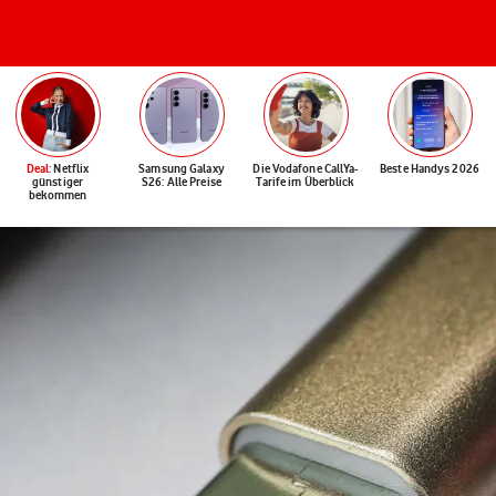
Deal
: Netflix
Samsung Galaxy
Die Vodafone CallYa-
Beste Handys 2026
günstiger
S26: Alle Preise
Tarife im Überblick
bekommen