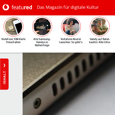
Das Magazin für digitale Kultur
Vodafone: SIM-Karte
Alle Samsung-
Vodafone-Router
Handy auf Raten
freischalten
Handys in
tauschen: So geht's
kaufen: Alle Infos
Reihenfolge
INHALT