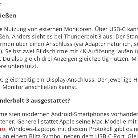
.
ließen
die Nutzung von externen Monitoren. Über USB-C kann
ßen. Anders sieht es bei Thunderbolt 3 aus: Der Stan
men über einen Anschluss (via Adapter natürlich, so
. Selbst zwei Bildschirme mit 4K-Auflösung laufen ü
t Du also gleich drei Anzeigen gleichzeitig nutzen. 
e unterstützt.
 gleichzeitig ein Display-Anschluss. Der jeweilige 
en Monitor anschließen kannst.
nderbolt 3 ausgestattet?
meisten modernen Android-Smartphones vorhanden i
eltener. Generell stattet Apple seine Mac-Modelle mi
ro
. Windows-Laptops mit diesem Protokoll gibt es ni
gs an einem Blitz-Symbol neben dem USB-C-Port. Gle