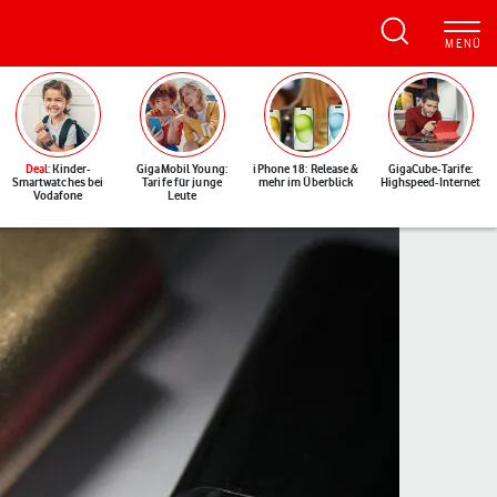
Deal
: Kinder-
GigaMobil Young:
iPhone 18: Release &
GigaCube-Tarife:
Smartwatches bei
Tarife für junge
mehr im Überblick
Highspeed-Internet
Vodafone
Leute