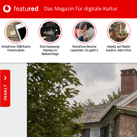
Das Magazin für digitale Kultur
Vodafone: SIM-Karte
Alle Samsung-
Vodafone-Router
Handy auf Raten
freischalten
Handys in
tauschen: So geht's
kaufen: Alle Infos
Reihenfolge
INHALT