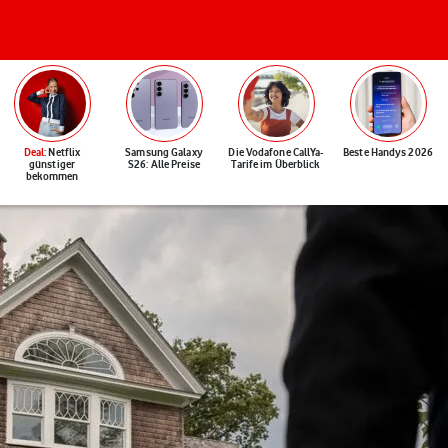
Deal
: Netflix
Samsung Galaxy
Die Vodafone CallYa-
Beste Handys 2026
günstiger
S26: Alle Preise
Tarife im Überblick
bekommen