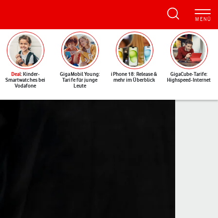
Deal
: Kinder-
GigaMobil Young:
iPhone 18: Release &
GigaCube-Tarife:
Smartwatches bei
Tarife für junge
mehr im Überblick
Highspeed-Internet
Vodafone
Leute