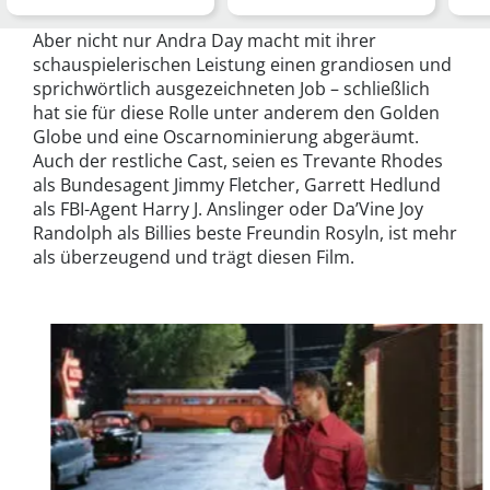
Amazonenprinzessin …
Das
Entertainment-…
…
Aber nicht nur Andra Day macht mit ihrer
schauspielerischen Leistung einen grandiosen und
sprichwörtlich ausgezeichneten Job – schließlich
hat sie für diese Rolle unter anderem den Golden
Globe und eine Oscarnominierung abgeräumt.
Auch der restliche Cast, seien es Trevante Rhodes
als Bundesagent Jimmy Fletcher, Garrett Hedlund
als FBI-Agent Harry J. Anslinger oder Da’Vine Joy
Randolph als Billies beste Freundin Rosyln, ist mehr
als überzeugend und trägt diesen Film.