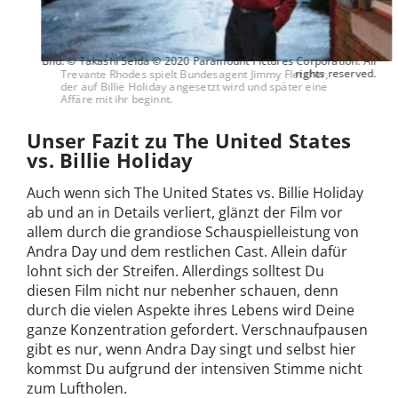
Bild: © Takashi Seida © 2020 Paramount Pictures Corporation. All
rights reserved.
Trevante Rhodes spielt Bundesagent Jimmy Fletcher,
der auf Billie Holiday angesetzt wird und später eine
Affäre mit ihr beginnt.
Unser Fazit zu The United States
vs. Billie Holiday
Auch wenn sich The United States vs. Billie Holiday
ab und an in Details verliert, glänzt der Film vor
allem durch die grandiose Schauspielleistung von
Andra Day und dem restlichen Cast. Allein dafür
lohnt sich der Streifen. Allerdings solltest Du
diesen Film nicht nur nebenher schauen, denn
durch die vielen Aspekte ihres Lebens wird Deine
ganze Konzentration gefordert. Verschnaufpausen
gibt es nur, wenn Andra Day singt und selbst hier
kommst Du aufgrund der intensiven Stimme nicht
zum Luftholen.