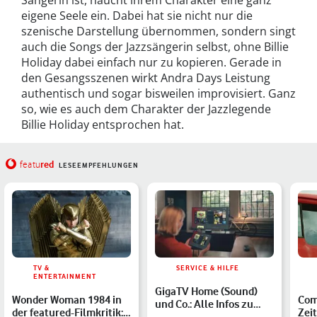
eigene Seele ein. Dabei hat sie nicht nur die
szenische Darstellung übernommen, sondern singt
auch die Songs der Jazzsängerin selbst, ohne Billie
Holiday dabei einfach nur zu kopieren. Gerade in
den Gesangsszenen wirkt Andra Days Leistung
authentisch und sogar bisweilen improvisiert. Ganz
so, wie es auch dem Charakter der Jazzlegende
Billie Holiday entsprochen hat.
red
featu
LESEEMPFEHLUNGEN
TV &
SERVICE & HILFE
ENTERTAINMENT
GigaTV Home (Sound)
Wonder Woman 1984 in
Com
und Co.: Alle Infos zu
der featured-Filmkritik:
Zeit
unserem