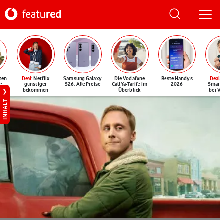
ten
Deal
: Netflix
Samsung Galaxy
Die Vodafone
Beste Handys
Deal
e
günstiger
S26: Alle Preise
CallYa-Tarife im
2026
Smar
bekommen
Überblick
bei 
INHALT