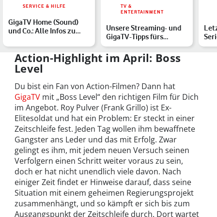
SERVICE & HILFE
TV &
ENTERTAINMENT
GigaTV Home (Sound)
Unsere Streaming- und
Let
und Co.: Alle Infos zu
GigaTV-Tipps fürs
Ser
unserem
Wochenende
Netf
Entertainment-…
Action-Highlight im April: Boss
Level
Du bist ein Fan von Action-Filmen? Dann hat
GigaTV
mit „Boss Level“ den richtigen Film für Dich
im Angebot. Roy Pulver (Frank Grillo) ist Ex-
Elitesoldat und hat ein Problem: Er steckt in einer
Zeitschleife fest. Jeden Tag wollen ihm bewaffnete
Gangster ans Leder und das mit Erfolg. Zwar
gelingt es ihm, mit jedem neuen Versuch seinen
Verfolgern einen Schritt weiter voraus zu sein,
doch er hat nicht unendlich viele davon. Nach
einiger Zeit findet er Hinweise darauf, dass seine
Situation mit einem geheimen Regierungsprojekt
zusammenhängt, und so kämpft er sich bis zum
Ausgangspunkt der Zeitschleife durch. Dort wartet