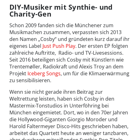
DIY-Musiker mit Synthie- und
Charity-Gen
Schon 2009 fanden sich die Münchener zum
Musikmachen zusammen, verpassten sich 2013
den Namen „Cosby“ und gründeten kurz darauf ihr
eigenes Label
Just Push Play
. Der ersten EP folgten
zahlreiche Auftritte, Radio- und TV-Livesessions.
Seit 2016 beteiligen sich Cosby mit Künstlern wie
Trentemøller, Radiokraft und Alexis Troy an dem
Projekt
Iceberg Songs
, um für die Klimaerwärmung
zu sensibilisieren.
Wenn sie nicht gerade ihren Beitrag zur
Weltrettung leisten, haben sich Cosby in den
Mastermix-Tonstudios in Unterföhring bei
München eingemietet. Dort, wo in den 70er Jahren
die Hollywood-Giganten Giorgio Moroder und
Harold Faltermeyer Disco-Hits geschrieben haben,
arbeitet das Quartett heute an weniger tanzbaren,
aber durchweg mitreißenden Synthie-Pop-Titeln.